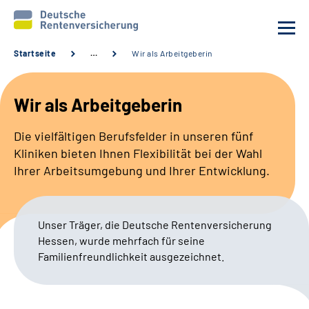
Startseite
…
Wir als Arbeitgeberin
Unsere Kliniken
Wir als Arbeitgeberin
Behandlungsangebot
Die vielfältigen Berufsfelder in unseren fünf
Kliniken bieten Ihnen Flexibilität bei der Wahl
Aktuelles
Ihrer Arbeitsumgebung und Ihrer Entwicklung.
Karriere
Unser Träger, die Deutsche Rentenversicherung
Sozialdienste & Zuweisende
Hessen, wurde mehrfach für seine
Familienfreundlichkeit ausgezeichnet.
Erweiterte Suche
Gebärdensprache