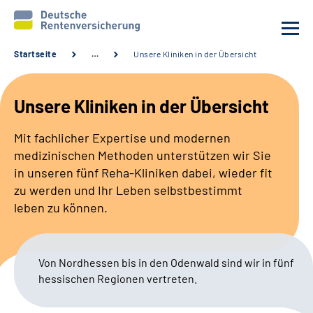
Startseite
…
Unsere Kliniken in der Übersicht
Unsere Kliniken
Unsere Kliniken in der Übersicht
Behandlungsangebot
Mit fachlicher Expertise und modernen
medizinischen Methoden unterstützen wir Sie
Aktuelles
in unseren fünf Reha-Kliniken dabei, wieder fit
zu werden und Ihr Leben selbstbestimmt
Karriere
leben zu können.
Sozialdienste & Zuweisende
Von Nordhessen bis in den Odenwald sind wir in fünf
Erweiterte Suche
hessischen Regionen vertreten.
Gebärdensprache