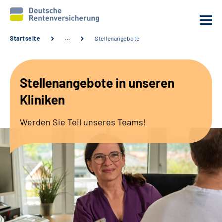
Startseite
…
Stellenangebote
Unsere Kliniken
Stellenangebote in unseren
Behandlungsangebot
Kliniken
Aktuelles
Werden Sie Teil unseres Teams!
Karriere
Sozialdienste & Zuweisende
Erweiterte Suche
Gebärdensprache